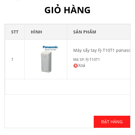
GIỎ HÀNG
STT
HÌNH
SẢN PHẨM
Máy sấy tay FJ-T10T1 panasoni
1
Mã SP: FJ-T10T1
Xoá
ĐẶT HÀNG