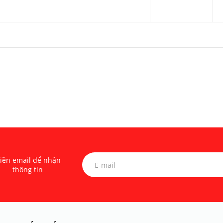
iền email để nhận
thông tin