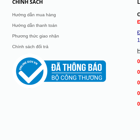
CHÍNH SÁCH
L
Hướng dẫn mua hàng
Hướng dẫn thanh toán
Đ
Phương thức giao nhận
1
Chính sách đổi trả
H
0
0
0
0
0