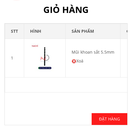
GIỎ HÀNG
STT
HÌNH
SẢN PHẨM
GI
Mũi khoan sắt 5.5mm
1
Li
Xoá
ĐẶT HÀNG