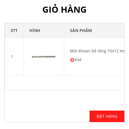
GIỎ HÀNG
STT
HÌNH
SẢN PHẨM
Mũi khoan bê tông 10x12 mm
1
Xoá
ĐẶT HÀNG