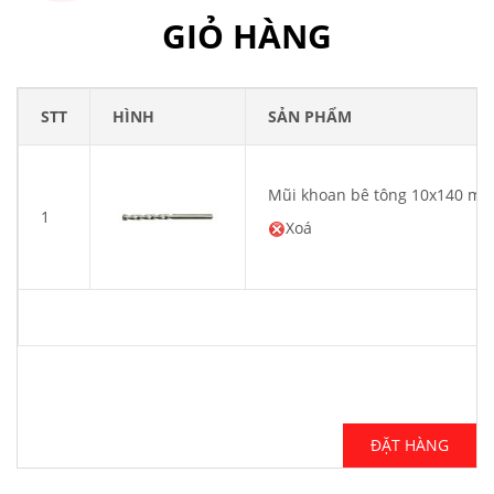
GIỎ HÀNG
STT
HÌNH
SẢN PHẨM
Mũi khoan bê tông 10x140 m
1
Xoá
ĐẶT HÀNG