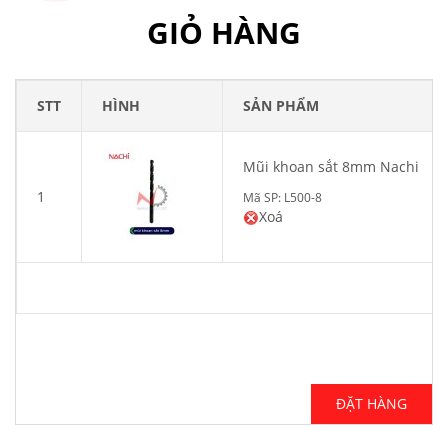
GIỎ HÀNG
STT
HÌNH
SẢN PHẨM
Mũi khoan sắt 8mm Nachi
1
Mã SP: L500-8
Xoá
ĐẶT HÀNG