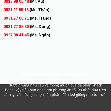
0913 98 08 48
(Mr. Vũ)
0931 11 55 18
(Ms. Thảo)
0931 77 88 71
(Ms. Trang)
0931 77 88 30
(Ms. Dung)
0937 88 41 45
(Ms. Ngân)
ĐÈN LED PANASONIC CHÍNH HÃNG
Trên thị trường có rất nhiều các loại đèn led đáp ứng cơ bản
được những nhu cầu và mong muốn của đa phần khách
hàng. Vậy nếu bạn đang tìm phương án tối ưu nhất dựa trên
các nguyên tắc lựa chọn sản phẩm đèn led giống như từ trước
đến nay, thì đâu mới là một sự cân nhắc thông minh?
Để trả lời được câu hỏi đó thì quí khách hàng hãy đến với
chúng tôi. Panasonic luôn là một trong những thương hiệu