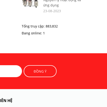
ứng dụng
23-08-2023
Tổng truy cập:
883,832
Đang online:
1
IÊN HỆ