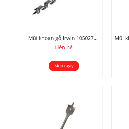
Mũi khoan gỗ Irwin 10502748 12x191mm
Liên hệ
Mua ngay