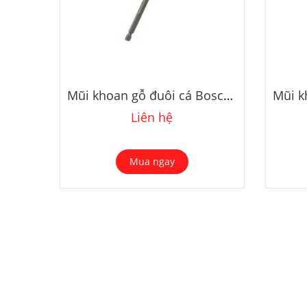
Mũi khoan gỗ đuôi cá Bosch 2608595483 10mm
Liên hệ
Mua ngay