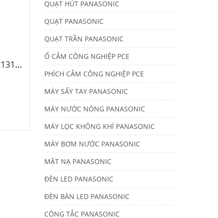
QUẠT HÚT PANASONIC
QUẠT PANASONIC
QUẠT TRẦN PANASONIC
Ổ CẮM CÔNG NGHIỆP PCE
Mũi khoan gỗ Total TAC131001 10mm
PHÍCH CẮM CÔNG NGHIỆP PCE
MÁY SẤY TAY PANASONIC
MÁY NƯỚC NÓNG PANASONIC
MÁY LỌC KHÔNG KHÍ PANASONIC
MÁY BƠM NƯỚC PANASONIC
MẶT NẠ PANASONIC
ĐÈN LED PANASONIC
ĐÈN BÀN LED PANASONIC
CÔNG TẮC PANASONIC