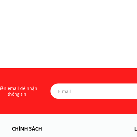
iền email để nhận
thông tin
CHÍNH SÁCH
L