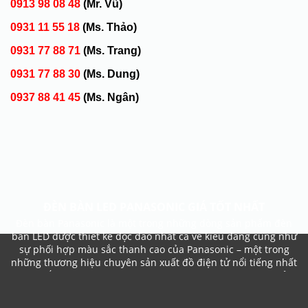
0913 98 08 48
(Mr. Vũ)
0931 11 55 18
(Ms. Thảo)
0931 77 88 71
(Ms. Trang)
0931 77 88 30
(Ms. Dung)
0937 88 41 45
(Ms. Ngân)
ĐÈN BÀN LED PANASONIC GIÁ TỐT NHẤT
Đèn bàn Panasonic là một trong những dòng sản phẩm đèn
bàn LED được thiết kế độc đáo nhất cả vể kiểu dáng cũng như
sự phối hợp màu sắc thanh cao của Panasonic – một trong
những thương hiệu chuyên sản xuất đồ điện tử nổi tiếng nhất
trên khắp thị trường tiêu dùng hiện nay. Panasonic luôn sản
xuất ra những dòng sản phẩm không những có chất lượng
cao mà còn có kiểu dáng hiện đại, thiết kế tinh xảo cùng với