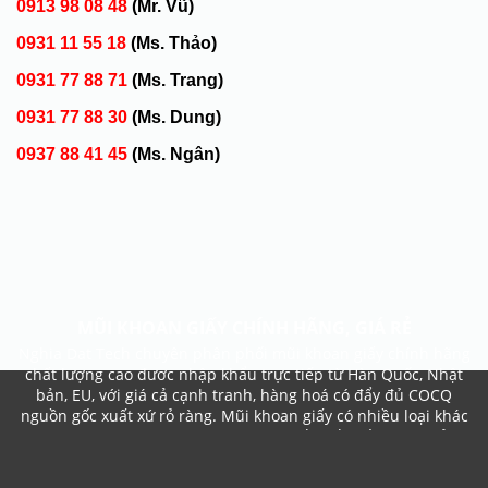
0913 98 08 48
(Mr. Vũ)
0931 11 55 18
(Ms. Thảo)
0931 77 88 71
(Ms. Trang)
0931 77 88 30
(Ms. Dung)
0937 88 41 45
(Ms. Ngân)
MŨI KHOAN GIẤY CHÍNH HÃNG, GIÁ RẺ
Nghia Dat Tech chuyên phân phối mũi khoan giấy chính hãng
chất lượng cao đươc nhập khẩu trực tiếp từ Hàn Quốc, Nhật
bản, EU, với giá cả cạnh tranh, hàng hoá có đẩy đủ COCQ
nguồn gốc xuất xứ rỏ ràng. Mũi khoan giấy có nhiều loại khác
nhau vì vậy quý khách nên gọi trực tiếp đến số hotline của
chúng tôi để được tư vấn tốt nhất cho sản phẩm quý khách
cần tìm.