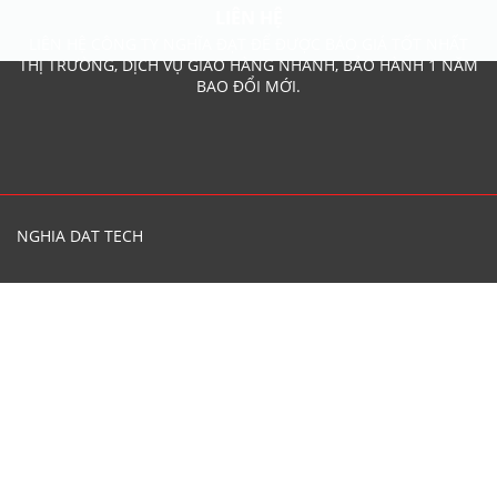
LIÊN HỆ
LIÊN HỆ CÔNG TY NGHĨA ĐẠT ĐỂ ĐƯỢC BÁO GIÁ TỐT NHẤT
THỊ TRƯỜNG, DỊCH VỤ GIAO HÀNG NHANH, BẢO HÀNH 1 NĂM
BAO ĐỔI MỚI.
NGHIA DAT TECH